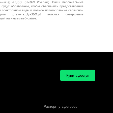
zewskiej 4B/60, 61-369 Poznań). Ваши персональные
 будут обработаны, чтобы обеспечить предоставление
 в электронном виде и полное использование сервисной
ормы praw-jazdy-360.pl, включая совершение
кций на нашем веб-сайте.
Купить доступ
Расторгнуть договор