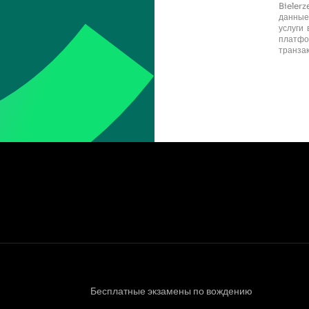
Bieler
данные
услуги
платф
транза
Бесплатные экзамены по вождению