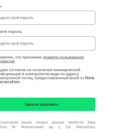
ь
рите пароль
аявляю, что принимаю
правила пользования
ервисом
 даю согласие на получение коммерческой
нформации в электронном виде по адресу
лектронной почты, предоставленный мной от New
eneration
Зарегистрировать
истратором ваших личных данных является New
ation M. Romanowski sp. j. (ul. Aleksandry