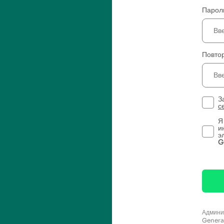
Парол
Повто
З
с
Я
и
э
G
Админ
Gener