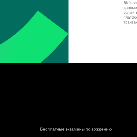
Bieler
данные
услуги
платф
транза
Бесплатные экзамены по вождению