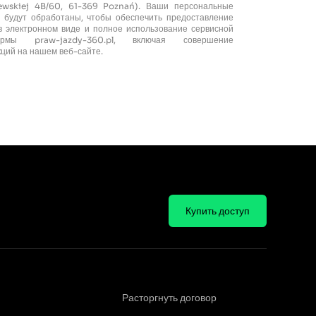
zewskiej 4B/60, 61-369 Poznań). Ваши персональные
 будут обработаны, чтобы обеспечить предоставление
 в электронном виде и полное использование сервисной
ормы praw-jazdy-360.pl, включая совершение
кций на нашем веб-сайте.
Купить доступ
Расторгнуть договор