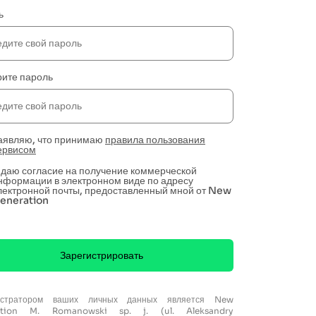
ь
рите пароль
аявляю, что принимаю
правила пользования
ервисом
 даю согласие на получение коммерческой
нформации в электронном виде по адресу
лектронной почты, предоставленный мной от New
eneration
Зарегистрировать
истратором ваших личных данных является New
ation M. Romanowski sp. j. (ul. Aleksandry