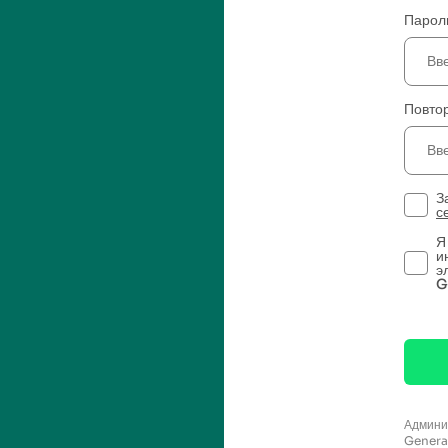
Парол
Повто
З
с
Я
и
э
G
Админ
Gener