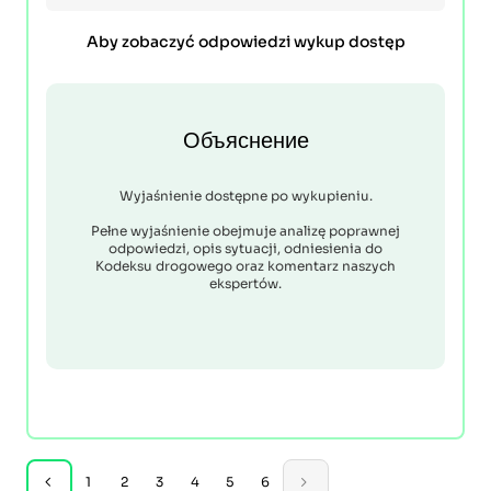
Aby zobaczyć odpowiedzi wykup dostęp
Объяснение
Wyjaśnienie dostępne po wykupieniu.
Pełne wyjaśnienie obejmuje analizę poprawnej
odpowiedzi, opis sytuacji, odniesienia do
Kodeksu drogowego oraz komentarz naszych
ekspertów.
1
2
3
4
5
6