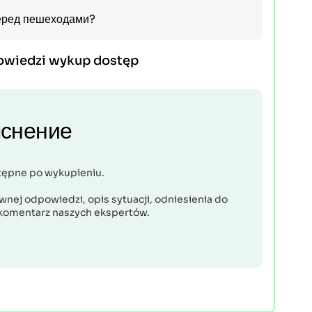
перед пешеходами?
owiedzi wykup dostęp
снение
tępne po wykupieniu.
nej odpowiedzi, opis sytuacji, odniesienia do
komentarz naszych ekspertów.