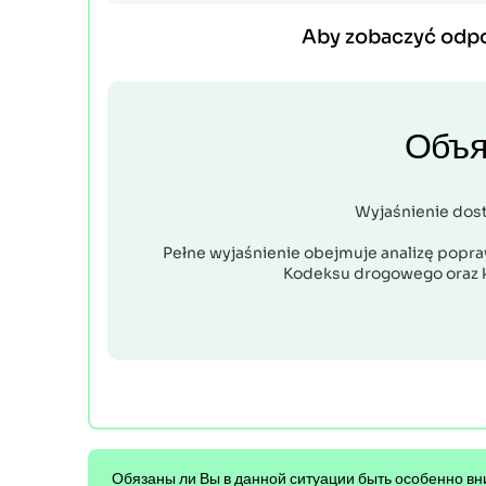
Aby zobaczyć odp
Объя
Wyjaśnienie dos
Pełne wyjaśnienie obejmuje analizę popraw
Kodeksu drogowego oraz 
Обязаны ли Вы в данной ситуации быть особенно в