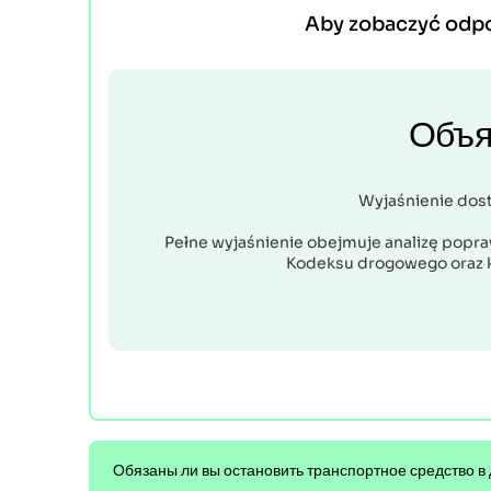
Aby zobaczyć odp
Объя
Wyjaśnienie dos
Pełne wyjaśnienie obejmuje analizę popraw
Kodeksu drogowego oraz 
Обязаны ли вы остановить транспортное средство в