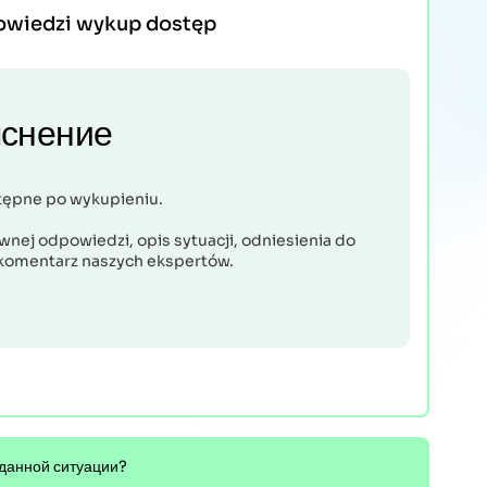
owiedzi wykup dostęp
снение
tępne po wykupieniu.
nej odpowiedzi, opis sytuacji, odniesienia do
komentarz naszych ekspertów.
 данной ситуации?