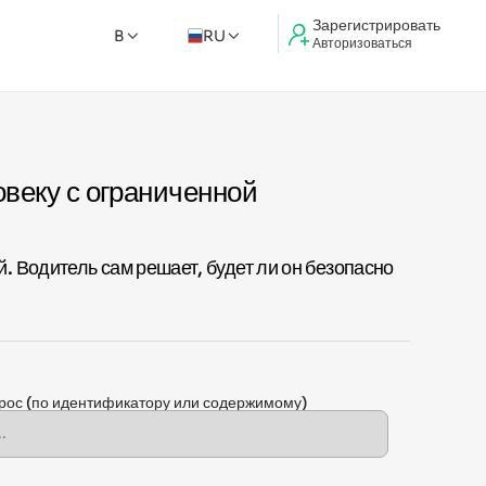
Зарегистрировать
B
RU
Авторизоваться
веку с ограниченной
 Водитель сам решает, будет ли он безопасно
прос
(по идентификатору или содержимому)