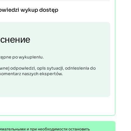
owiedzi wykup dostęp
снение
tępne po wykupieniu.
nej odpowiedzi, opis sytuacji, odniesienia do
komentarz naszych ekspertów.
нимательными и при необходимости остановить