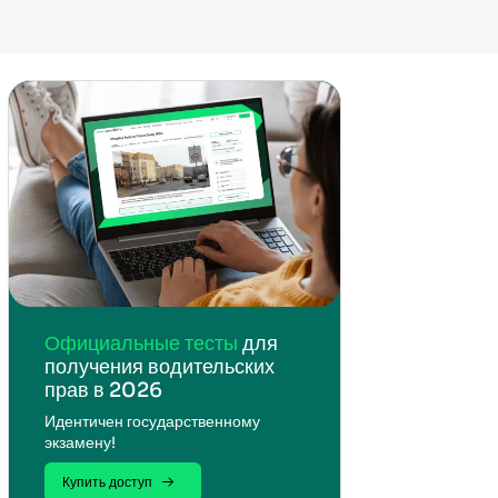
Официальные тесты
для
получения водительских
прав в 2026
Идентичен государственному
экзамену!
Купить доступ