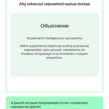
Aby zobaczyć odpowiedzi wykup dostęp
Объяснение
Wyjaśnienie dostępne po wykupieniu.
Pełne wyjaśnienie obejmuje analizę poprawnej
odpowiedzi, opis sytuacji, odniesienia do
Kodeksu drogowego oraz komentarz naszych
ekspertów.
В данной ситуации предупреждается ли о поперечных
неровностях дороги?