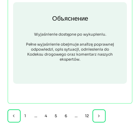
Объяснение
Wyjaśnienie dostępne po wykupieniu.
Pełne wyjaśnienie obejmuje analizę poprawnej
odpowiedzi, opis sytuacji, odniesienia do
Kodeksu drogowego oraz komentarz naszych
ekspertów.
1
...
4
5
6
...
12