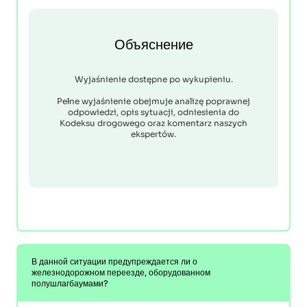
Объяснение
Wyjaśnienie dostępne po wykupieniu.
Pełne wyjaśnienie obejmuje analizę poprawnej
odpowiedzi, opis sytuacji, odniesienia do
Kodeksu drogowego oraz komentarz naszych
ekspertów.
В данной ситуации предупреждается ли о
железнодорожном переезде, оборудованном
полушлагбаумами?