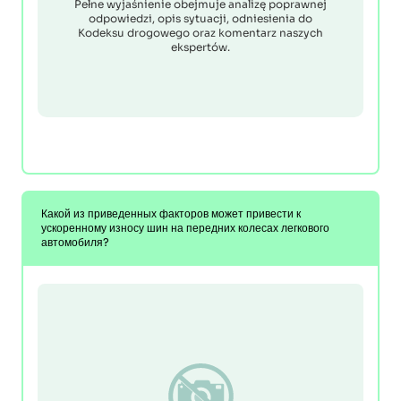
Pełne wyjaśnienie obejmuje analizę poprawnej
odpowiedzi, opis sytuacji, odniesienia do
Kodeksu drogowego oraz komentarz naszych
ekspertów.
Какой из приведенных факторов может привести к
ускоренному износу шин на передних колесах легкового
автомобиля?