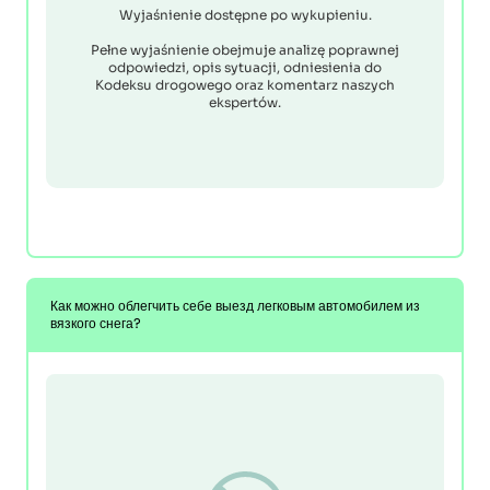
Wyjaśnienie dostępne po wykupieniu.
Pełne wyjaśnienie obejmuje analizę poprawnej
odpowiedzi, opis sytuacji, odniesienia do
Kodeksu drogowego oraz komentarz naszych
ekspertów.
Как можно облегчить себе выезд легковым автомобилем из
вязкого снега?