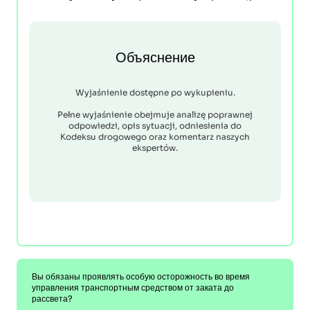
Объяснение
Wyjaśnienie dostępne po wykupieniu.
Pełne wyjaśnienie obejmuje analizę poprawnej
odpowiedzi, opis sytuacji, odniesienia do
Kodeksu drogowego oraz komentarz naszych
ekspertów.
Вы обязаны проявлять особую осторожность во время
управления транспортным средством от заката до
рассвета?