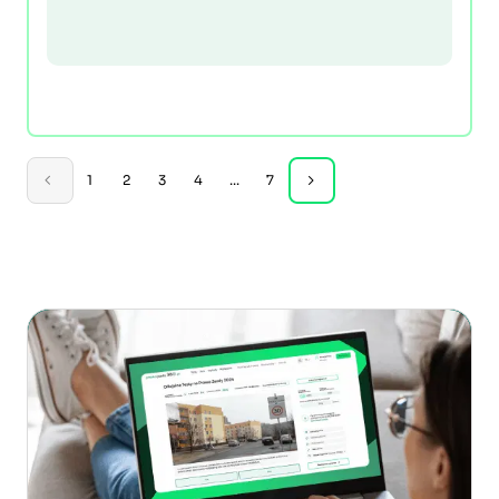
1
2
3
4
...
7