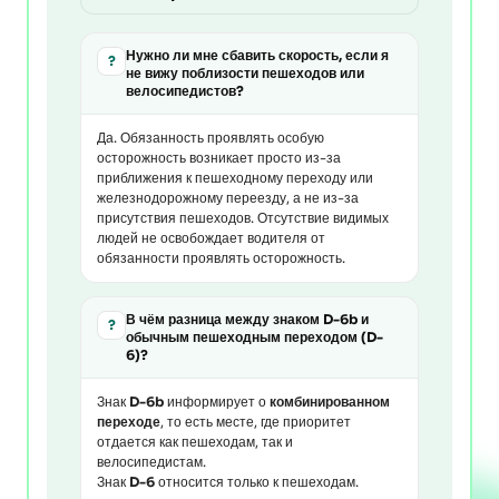
Нужно ли мне сбавить скорость, если я
?
не вижу поблизости пешеходов или
велосипедистов?
Да. Обязанность проявлять особую
осторожность возникает просто из-за
приближения к пешеходному переходу или
железнодорожному переезду, а не из-за
присутствия пешеходов. Отсутствие видимых
людей не освобождает водителя от
обязанности проявлять осторожность.
В чём разница между знаком D-6b и
?
обычным пешеходным переходом (D-
6)?
Знак
D-6b
информирует о
комбинированном
переходе
, то есть месте, где приоритет
отдается как пешеходам, так и
велосипедистам.
Знак
D-6
относится только к пешеходам.