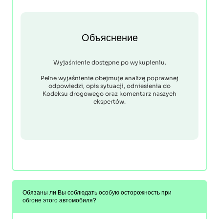
Объяснение
Wyjaśnienie dostępne po wykupieniu.
Pełne wyjaśnienie obejmuje analizę poprawnej
odpowiedzi, opis sytuacji, odniesienia do
Kodeksu drogowego oraz komentarz naszych
ekspertów.
Обязаны ли Вы соблюдать особую осторожность при
обгоне этого автомобиля?