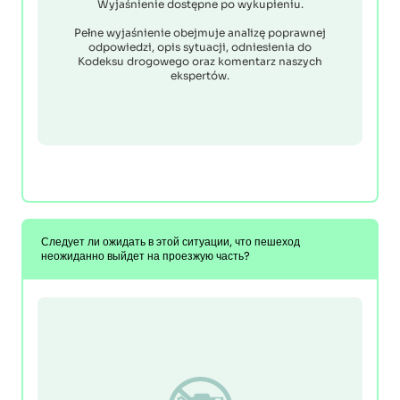
Wyjaśnienie dostępne po wykupieniu.
Pełne wyjaśnienie obejmuje analizę poprawnej
odpowiedzi, opis sytuacji, odniesienia do
Kodeksu drogowego oraz komentarz naszych
ekspertów.
Следует ли ожидать в этой ситуации, что пешеход
неожиданно выйдет на проезжую часть?